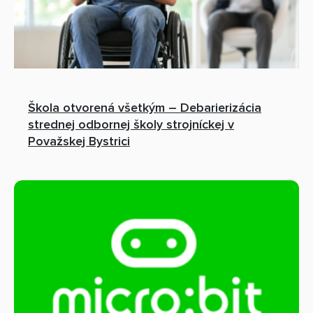
Škola otvorená všetkým – Debarierizácia
strednej odbornej školy strojníckej v
Považskej Bystrici