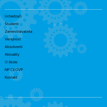
Uchádzači
Študenti
Zamestnávatelia
Verejnosť
Absolventi
Aktuality
O škole
NP CEOVP
Kontakt