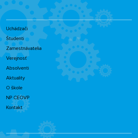
Uchádzači
Študenti
Zamestnávatelia
Verejnosť
Absolventi
Aktuality
O škole
NP CEOVP
Kontakt