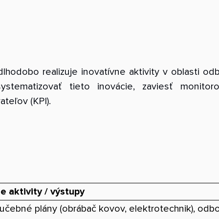
dlhodobo realizuje inovatívne aktivity v oblasti od
ematizovať tieto inovácie, zaviesť monitor
teľov (KPI).
 aktivity / výstupy
učebné plány (obrábač kovov, elektrotechnik), odb