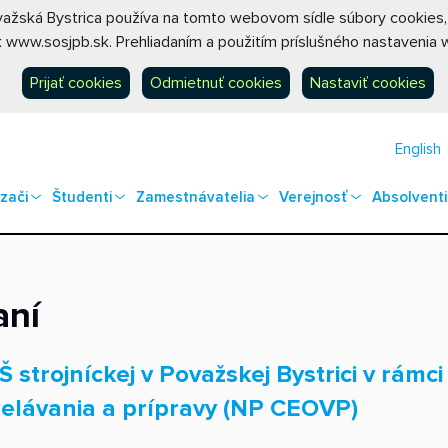
ovažská Bystrica používa na tomto webovom sídle súbory cookies
 www.sosjpb.sk. Prehliadaním a použitím príslušného nastavenia w
Prijať cookies
Odmietnuť cookies
Nastaviť cookies
English
zači
Študenti
Zamestnávatelia
Verejnosť
Absolventi
aní
Š strojníckej v Považskej Bystrici v rám
elávania a prípravy (NP CEOVP)