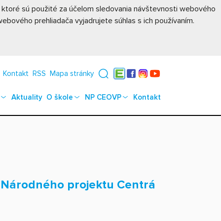
, ktoré sú použité za účelom sledovania návštevnosti webového
ebového prehliadača vyjadrujete súhlas s ich používaním.
Kontakt
RSS
Mapa stránky
Edupage
Facebook
Instagram
YouTube
Aktuality
O škole
NP CEOVP
Kontakt
ci Národného projektu Centrá