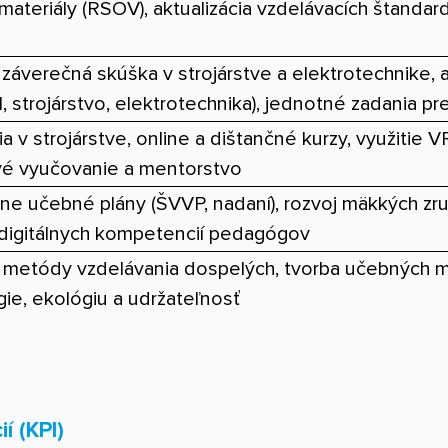
 materiály (RSOV), aktualizácia vzdelávacích štanda
záverečná skúška v strojárstve a elektrotechnike, 
, strojárstvo, elektrotechnika), jednotné zadania p
ia v strojárstve, online a dištančné kurzy, využitie 
vé vyučovanie a mentorstvo
lne učebné plány (ŠVVP, nadaní), rozvoj mäkkých zr
digitálnych kompetencií pedagógov
 metódy vzdelávania dospelých, tvorba učebných m
ie, ekológiu a udržateľnosť
í (KPI)