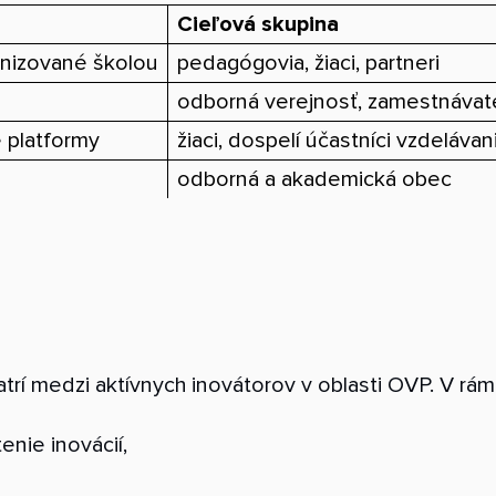
Cieľová skupina
nizované školou
pedagógovia, žiaci, partneri
odborná verejnosť, zamestnávate
e platformy
žiaci, dospelí účastníci vzdelávan
odborná a akademická obec
patrí medzi aktívnych inovátorov v oblasti OVP. V r
nie inovácií,