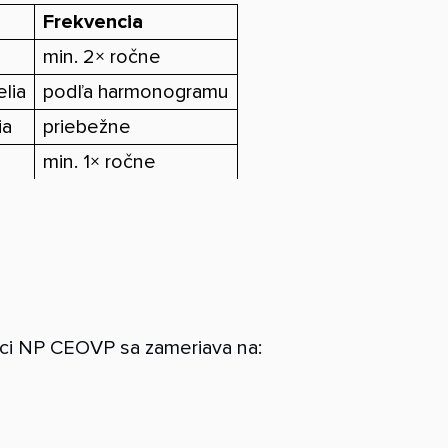
Frekvencia
min. 2× ročne
lia
podľa harmonogramu
ia
priebežne
min. 1× ročne
ámci NP CEOVP sa zameriava na: