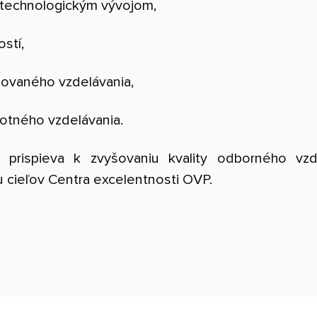
a technologickým vývojom,
stí,
izovaného vzdelávania,
ivotného vzdelávania.
ispieva k zvyšovaniu kvality odborného vzdelá
u cieľov Centra excelentnosti OVP.