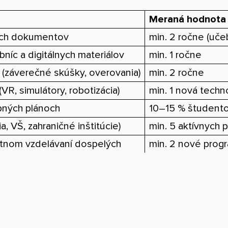
Meraná hodnota /
ých dokumentov
min. 2 ročne (uče
níc a digitálnych materiálov
min. 1 ročne
 (záverečné skúšky, overovania)
min. 2 ročne
R, simulátory, robotizácia)
min. 1 nová techn
ebných plánoch
10–15 % študent
, VŠ, zahraničné inštitúcie)
min. 5 aktívnych 
votnom vzdelávaní dospelých
min. 2 nové progr