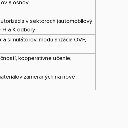
rdov a osnov
autorizácia v sektoroch (automobilový
re H a K odbory
VR a simulátorov, modularizácia OVP,
učností, kooperatívne učenie,
ateriálov zameraných na nové