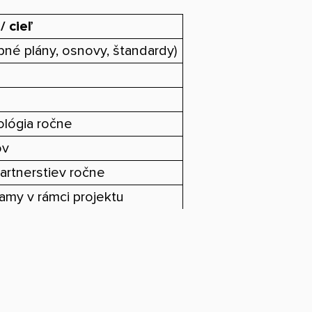
 cieľ
bné plány, osnovy, štandardy)
ológia ročne
ov
partnerstiev ročne
amy v rámci projektu