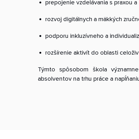
prepojenie vzdelávania s praxou 
rozvoj digitálnych a mäkkých zručno
podporu inkluzívneho a individual
rozšírenie aktivít do oblasti celož
Týmto spôsobom škola významne pr
absolventov na trhu práce a napĺňani