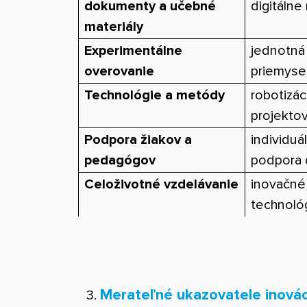
dokumenty a učebné
digitálne
materiály
Experimentálne
jednotná 
overovanie
priemysel
Technológie a metódy
robotizác
projekto
Podpora žiakov a
individuá
pedagógov
podpora 
Celoživotné vzdelávanie
inovačné
technológ
Merateľné ukazovatele inováci