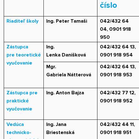
číslo
Riaditeľ školy
Ing. Peter Tamaši
042/432 64
04, 0901 918
950
Zástupca
Ing.
042/432 64 13
,
pre teoretické
Lenka Danišková
0901 918 954
vyučovanie
Mgr.
042/432 64 13
,
Gabriela Nátterová
0901 918 953
Zástupca pre
Ing. Anton Bajza
042/432 77 12
,
praktické
0901 918 952
vyučovanie
Vedúca
Ing. Jana
042/432 44 11
,
technicko-
Briestenská
0901 918 951