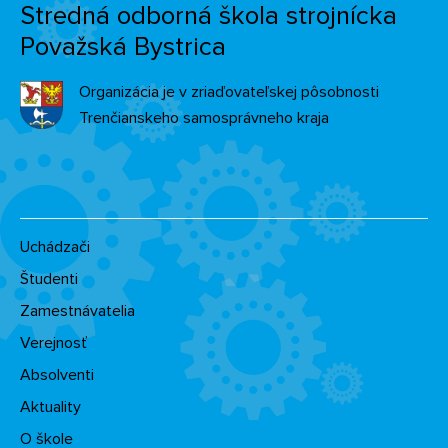
Stredná odborná škola strojnícka
Považská Bystrica
Organizácia je v zriaďovateľskej pôsobnosti
Trenčianskeho samosprávneho kraja
Uchádzači
Študenti
Zamestnávatelia
Verejnosť
Absolventi
Aktuality
O škole