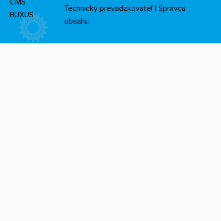
CMS
Technický prevádzkovateľ
|
Správca
BUXUS
obsahu