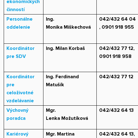
ekonomických
činností
Personálne
Ing.
042/432 64 04
oddelenie
Monika Miškechová
, 0901 918 955
Koordinátor
Ing. Milan Korbaš
042/432 77 12,
pre SDV
0901 918 958
Koordinátor
Ing. Ferdinand
042/432 77 12
pre
Matušík
celoživotné
vzdelávanie
Výchovný
Mgr.
042/432 64 13
poradca
Lenka Možutíková
Kariérový
Mgr. Martina
042/432 64 13,