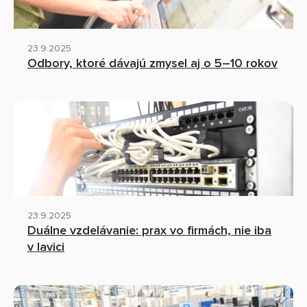
23.9.2025
Odbory, ktoré dávajú zmysel aj o 5–10 rokov
23.9.2025
Duálne vzdelávanie: prax vo firmách, nie iba
v lavici