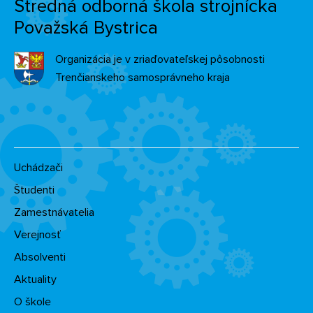
Stredná odborná škola strojnícka
Považská Bystrica
Organizácia je v zriaďovateľskej pôsobnosti
Trenčianskeho samosprávneho kraja
Uchádzači
Študenti
Zamestnávatelia
Verejnosť
Absolventi
Aktuality
O škole