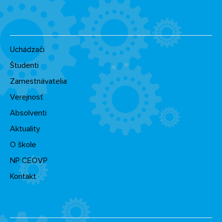
Uchádzači
Študenti
Zamestnávatelia
Verejnosť
Absolventi
Aktuality
O škole
NP CEOVP
Kontakt