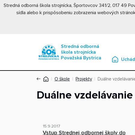
Stredná odborná škola strojnícka, Športovcov 341/2, 017 49 P
sídla alebo k prispôsobeniu zobrazenia webových stránok
Stredná odborná
škola strojnícka
Považská Bystrica
Uchád
O škole
Projekty
Duálne vzdelávani
Duálne vzdelávanie
15.9.2017
Vstup Strednej odbornej školy do