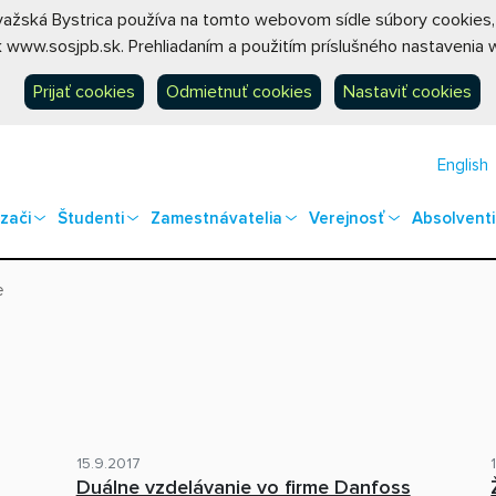
ovažská Bystrica používa na tomto webovom sídle súbory cookies
 www.sosjpb.sk. Prehliadaním a použitím príslušného nastavenia w
Prijať cookies
Odmietnuť cookies
Nastaviť cookies
English
zači
Študenti
Zamestnávatelia
Verejnosť
Absolventi
e
15.9.2017
Duálne vzdelávanie vo firme Danfoss