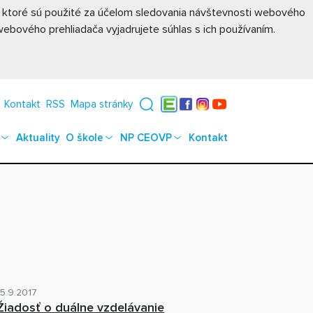
, ktoré sú použité za účelom sledovania návštevnosti webového
ebového prehliadača vyjadrujete súhlas s ich používaním.
Kontakt
RSS
Mapa stránky
Edupage
Facebook
Instagram
YouTube
Aktuality
O škole
NP CEOVP
Kontakt
15.9.2017
Žiadosť o duálne vzdelávanie