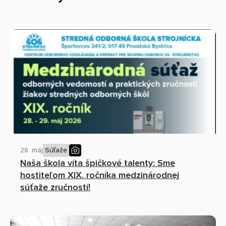
28. máj
Súťaže
Naša škola víta špičkové talenty: Sme
hostiteľom XIX. ročníka medzinárodnej
súťaže zručností!