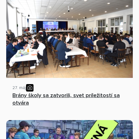
27. máj
Brány školy sa zatvorili, svet príležitostí sa
otvára