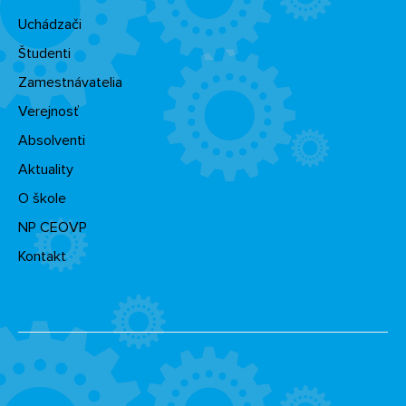
Uchádzači
Študenti
Zamestnávatelia
Verejnosť
Absolventi
Aktuality
O škole
NP CEOVP
Kontakt