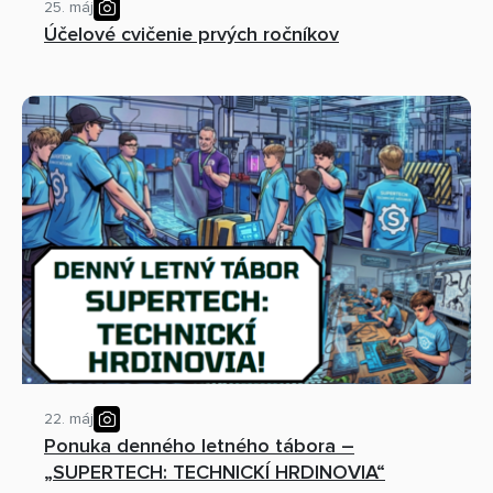
25. máj
Účelové cvičenie prvých ročníkov
22. máj
Ponuka denného letného tábora –
„SUPERTECH: TECHNICKÍ HRDINOVIA“