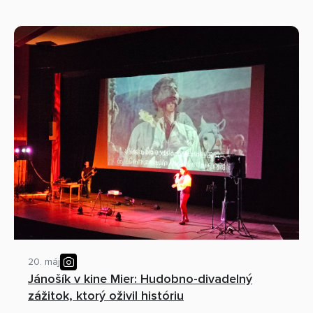
20. máj
Jánošík v kine Mier: Hudobno-divadelný
zážitok, ktorý oživil históriu