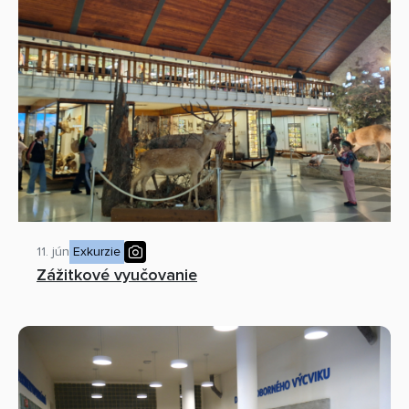
11. jún
Exkurzie
Zážitkové vyučovanie