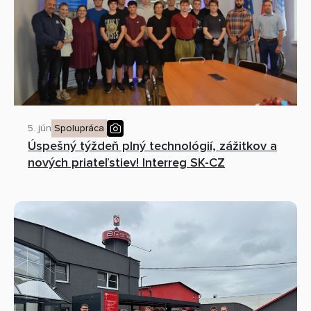
5. jún
Spolupráca
Úspešný týždeň plný technológií, zážitkov a
nových priateľstiev! Interreg SK-CZ