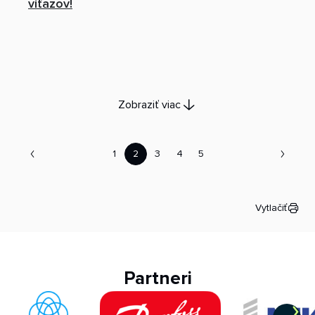
víťazov!
Zobraziť viac
1
2
3
4
5
Vytlačiť
Partneri