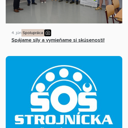
4. jún
Spolupráca
Spájame sily a vymieňame si skúsenosti!