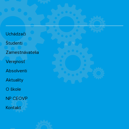
Uchádzači
Študenti
Zamestnávatelia
Verejnosť
Absolventi
Aktuality
O škole
NP CEOVP
Kontakt