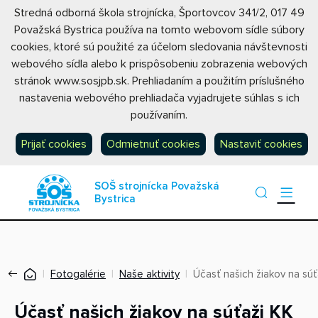
Stredná odborná škola strojnícka, Športovcov 341/2, 017 49
Považská Bystrica používa na tomto webovom sídle súbory
cookies, ktoré sú použité za účelom sledovania návštevnosti
webového sídla alebo k prispôsobeniu zobrazenia webových
stránok www.sosjpb.sk. Prehliadaním a použitím príslušného
nastavenia webového prehliadača vyjadrujete súhlas s ich
používaním.
Prijať cookies
Odmietnuť cookies
Nastaviť cookies
SOŠ strojnícka Považská
Bystrica
Fotogalérie
Naše aktivity
Účasť našich žiakov na súť
Účasť našich žiakov na súťaži KK