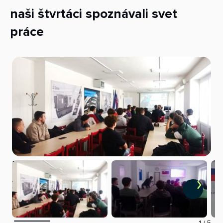
naši štvrtáci spoznávali svet
práce
1
/
5