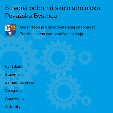
Stredná odborná škola strojnícka
Považská Bystrica
Organizácia je v zriaďovateľskej pôsobnosti
Trenčianskeho samosprávneho kraja
Uchádzači
Študenti
Zamestnávatelia
Verejnosť
Absolventi
Aktuality