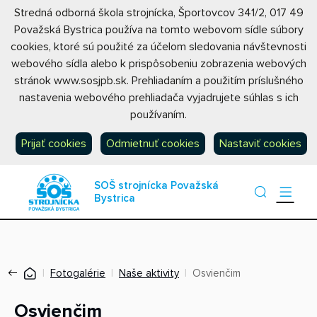
Stredná odborná škola strojnícka, Športovcov 341/2, 017 49
Považská Bystrica používa na tomto webovom sídle súbory
cookies, ktoré sú použité za účelom sledovania návštevnosti
webového sídla alebo k prispôsobeniu zobrazenia webových
stránok www.sosjpb.sk. Prehliadaním a použitím príslušného
nastavenia webového prehliadača vyjadrujete súhlas s ich
používaním.
Prijať cookies
Odmietnuť cookies
Nastaviť cookies
SOŠ strojnícka Považská
Bystrica
Fotogalérie
Naše aktivity
Osvienčim
Osvienčim