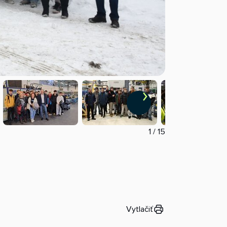
1
/
15
Vytlačiť