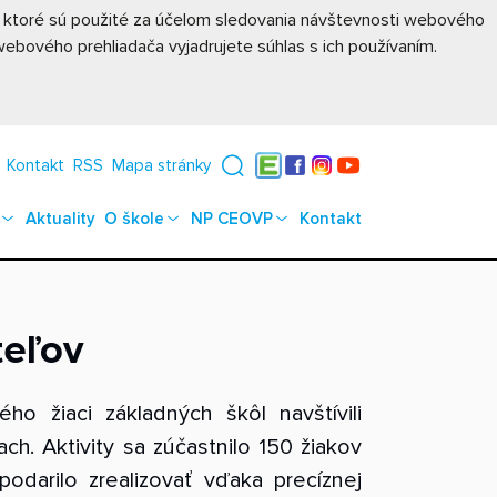
, ktoré sú použité za účelom sledovania návštevnosti webového
ebového prehliadača vyjadrujete súhlas s ich používaním.
Kontakt
RSS
Mapa stránky
Edupage
Facebook
Instagram
YouTube
Aktuality
O škole
NP CEOVP
Kontakt
teľov
o žiaci základných škôl navštívili
. Aktivity sa zúčastnilo 150 žiakov
podarilo zrealizovať vďaka precíznej