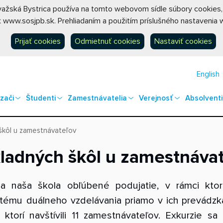
ovažská Bystrica používa na tomto webovom sídle súbory cookies
 www.sosjpb.sk. Prehliadaním a použitím príslušného nastavenia w
Prijať cookies
Odmietnuť cookies
Nastaviť cookies
English
zači
Študenti
Zamestnávatelia
Verejnosť
Absolventi
škôl u zamestnávateľov
kladných škôl u zamestnáva
a naša škola obľúbené podujatie, v rámci ktoréh
ému duálneho vzdelávania priamo v ich prevádzkach
torí navštívili 11 zamestnávateľov. Exkurzie sa 