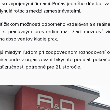
áci so zapojenými firmami. Počas jedného dňa boli
lynulá rotácia medzi zamestnávateľmi.
žiť žiakom možnosti odborného vzdelávania a reálne
u s pracovným prostredím mali žiaci možnosť vi
na absolventov kladie prax.
jú mladým ľuďom pri zodpovednom rozhodovaní o 
ica bude v organizovaní takýchto podujatí pokračo
ať zručnosti potrebné pre 21. storočie.