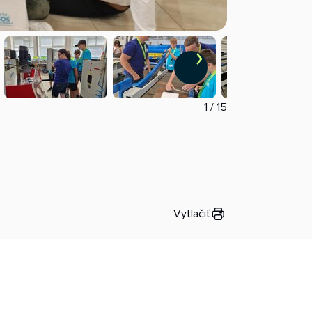
1
/
15
Vytlačiť