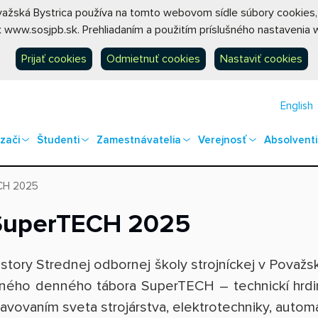
ovažská Bystrica používa na tomto webovom sídle súbory cookies
 www.sosjpb.sk. Prehliadaním a použitím príslušného nastavenia w
Prijať cookies
Odmietnuť cookies
Nastaviť cookies
English
zači
Študenti
Zamestnávatelia
Verejnosť
Absolventi
ECH 2025
 SuperTECH 2025
tory Strednej odbornej školy strojníckej v Považsk
tného denného tábora SuperTECH – technickí hrdinov
bjavovaním sveta strojárstva, elektrotechniky, auto