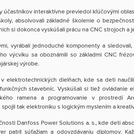
y účastníkov interaktívne previedol kľúčovými obl
koly, absolvovali základné školenie o bezpečnosti
z nich si dokonca vyskúšali prácu na CNC strojoch a
ovmi, vyrábali jednoduché komponenty a sledovali,
ho výcviku sa oboznámili so základmi CNC frézov
ojárskej výrobe.
v elektrotechnických dielňach, kde sa deti naučili
funkčných stavebníc. Vyskúšali si tiež ovládanie
ického ramena a programovanie v prostredí Ar
ojil tak elektroniku s logickým myslením a kreati
čnosti Danfoss Power Solutions a. s., kde deti abs
ver patril súťažiam a odovzdávaniu diplomov. Ka