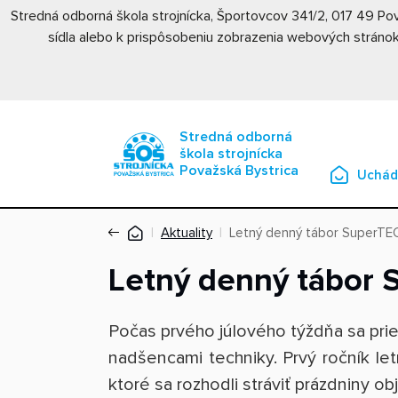
Stredná odborná škola strojnícka, Športovcov 341/2, 017 49 P
sídla alebo k prispôsobeniu zobrazenia webových stránok
Stredná odborná
škola strojnícka
Považská Bystrica
Uchád
Aktuality
Letný denný tábor SuperT
Letný denný tábor
Počas prvého júlového týždňa sa pries
nadšencami techniky. Prvý ročník le
ktoré sa rozhodli stráviť prázdniny o