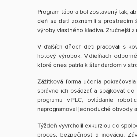
Program tábora bol zostavený tak, ab
deň sa deti zoznámili s prostredím š
výroby vlastného kladiva. Zručnejší 
V ďalších dňoch deti pracovali s k
hotový výrobok. V dielňach odborné
ktoré dnes patria k štandardom v str
Zážitková forma učenia pokračovala 
správne ich osádzať a spájkovať do 
programu v PLC, ovládanie robot
naprogramoval jednoduché obvody a sp
Týždeň vyvrcholil exkurziou do spolo
proces, bezpečnosť a inováciu. Zá