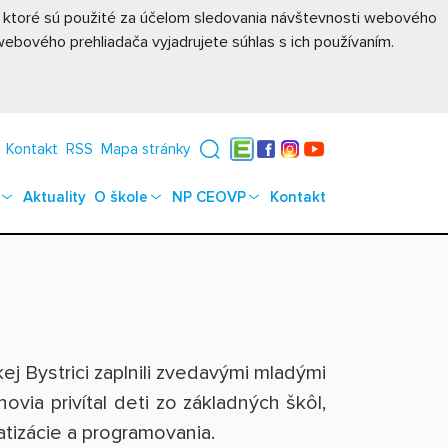
, ktoré sú použité za účelom sledovania návštevnosti webového
ebového prehliadača vyjadrujete súhlas s ich používaním.
Kontakt
RSS
Mapa stránky
Edupage
Facebook
Instagram
YouTube
Aktuality
O škole
NP CEOVP
Kontakt
ej Bystrici zaplnili zvedavými mladými
ia privítal deti zo základných škôl,
matizácie a programovania.