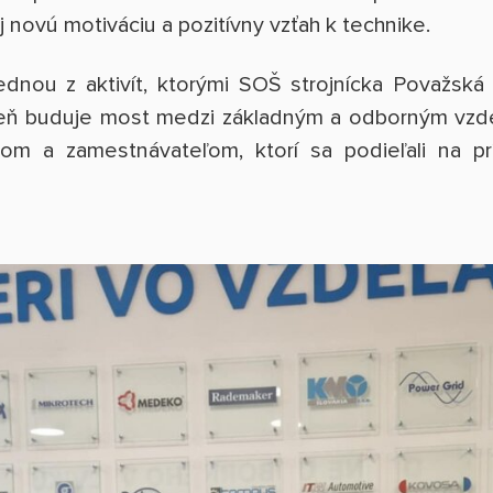
 novú motiváciu a pozitívny vzťah k technike.
nou z aktivít, ktorými SOŠ strojnícka Považská
oveň buduje most medzi základným a odborným vzd
om a zamestnávateľom, ktorí sa podieľali na prí