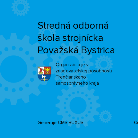
Stredná odborná
škola strojnícka
Považská Bystrica
Organizácia je v
zriaďovateľskej pôsobnosti
Trenčianskeho
samosprávneho kraja
Generuje
CMS BUXUS
Co