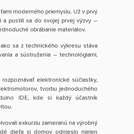
asťami moderného priemyslu. Už v prvý
 a pustili sa do svojej prvej výzvy –
 jednoduché obrábanie materiálov.
 ako sa z technického výkresu stáva
ania a sústruženia – technológiami,
 rozpoznávať elektronické súčiastky,
 elektromotorov, tvorbu jednoduchého
duino IDE, kde si každý účastník
vitou.
olvovali exkurziu zameranú na výrobný
ždé dieťa si domov odnieslo nielen