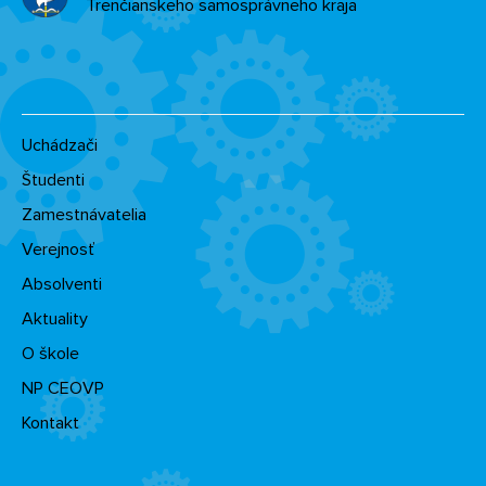
Trenčianskeho samosprávneho kraja
Uchádzači
Študenti
Zamestnávatelia
Verejnosť
Absolventi
Aktuality
O škole
NP CEOVP
Kontakt