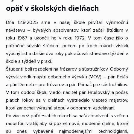
opäť v školských dielňach
Dňa 12.9.2025 sme v našej škole privítali výnimočnú
návštevu – bývalých absolventov, ktorí začali štúdium v
roku 1967 a ukončili ho v roku 1972. V tom čase išlo o
päťročné súvislé štúdium, pričom po troch rokoch získali
výučný list a ďalšie dva roky pokračovali striedavo týždeň v
škole a týždeň v praxi.
Študenti boli rozdelení na frézarov a sústružníkov. Odborný
výcvik viedli majstri odborného výcviku (MOV) – pán Belás
a pán Demeter pre frézarov a pán Primač pre sústružníkov.
V tom období školu viedol riaditeľ pán Hrušovský a počas
piatich rokov sa v dielňach vystriedalo viacero majstrov,
ktorí zanechali výraznú stopu v odbornom vzdelávaní.
Po viac než päťdesiatich rokoch sa naši absolventi s veľkou
radosťou vrátili, aby si pozreli nové, moderné dielne, ktoré
sú dnes vybavené najmodernejšími technológiami.