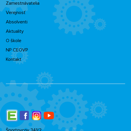
Zamestnávatelia
Verejnosť
Absolventi
Aktuality
O škole
NP CEOVP
Kontakt
Edupage
Facebook
Instagram
YouTube
Športovcov 341/2