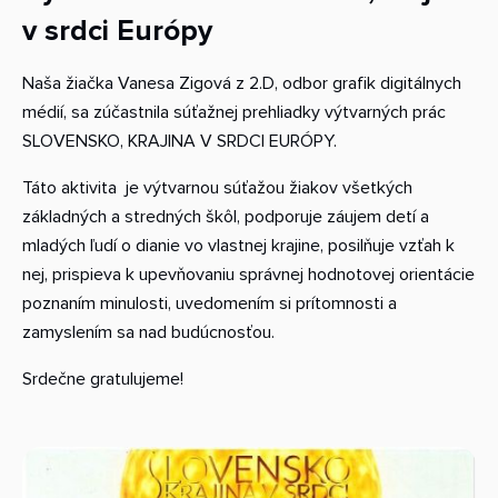
v srdci Európy
Naša žiačka Vanesa Zigová z 2.D, odbor grafik digitálnych
médií, sa zúčastnila súťažnej prehliadky výtvarných prác
SLOVENSKO, KRAJINA V SRDCI EURÓPY.
Táto aktivita je výtvarnou súťažou žiakov všetkých
základných a stredných škôl, podporuje záujem detí a
mladých ľudí o dianie vo vlastnej krajine, posilňuje vzťah k
nej, prispieva k upevňovaniu správnej hodnotovej orientácie
poznaním minulosti, uvedomením si prítomnosti a
zamyslením sa nad budúcnosťou.
Srdečne gratulujeme!