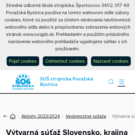
Stredná odborná škola strojnícka, Športovcov 341/2, 017 49
Považská Bystrica používa na tomto webovom sídle súbory
cookies, ktoré sú použité za účelom sledovania návštevnosti
webového sídla alebo k prispôsobeniu zobrazenia webových
stránok www.sosjpb.sk. Prehliadaním a použitím príslušného
nastavenia webového prehliadača vyjadrujete súhlas s ich
používaním.
Prijať cookies
Odmietnuť cookies
Nastaviť cookies
SOŠ strojnícka Považská
Bystrica
Aktivity 2023/2024
Vedomostné súťaže
Výtvarná sú
Výtvarná súťaž Slovensko, krajina