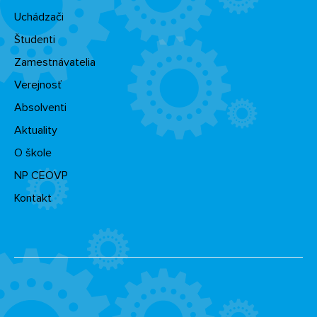
Uchádzači
Študenti
Zamestnávatelia
Verejnosť
Absolventi
Aktuality
O škole
NP CEOVP
Kontakt