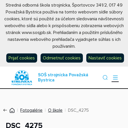
Stredná odborná škola strojnícka, Športovcov 341/2, 017 49
Považská Bystrica používa na tomto webovom sídle súbory
cookies, ktoré sú použité za účelom sledovania návštevnosti
webového sídla alebo k prispôsobeniu zobrazenia webových
stránok www.sosjpb.sk. Prehliadaním a použitím príslušného
nastavenia webového prehliadača vyjadrujete súhlas s ich
používaním.
Prijať cookies
Odmietnuť cookies
Nastaviť cookies
SOŠ strojnícka Považská
Bystrica
Fotogalérie
O škole
DSC_4275
DSC_4275